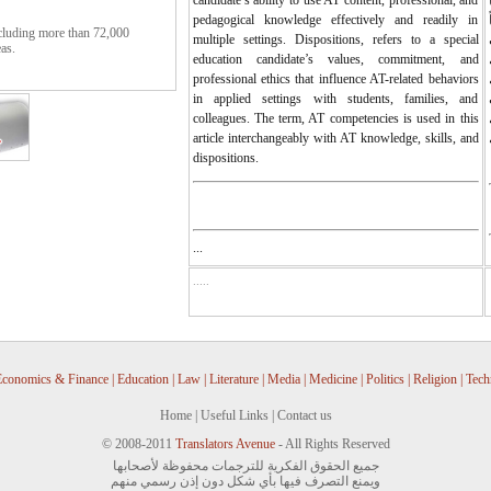
pedagogical knowledge effectively and readily in
cluding more than 72,000
multiple settings. Dispositions, refers to a special
eas.
education candidate’s values, commitment, and
professional ethics that influence AT-related behaviors
e. Please feel free to send them
in applied settings with students, families, and
colleagues. The term, AT competencies is used in this
article interchangeably with AT knowledge, skills, and
dispositions.
...
.....
conomics & Finance
|
Education
|
Law
|
Literature
|
Media
|
Medicine
|
Politics
|
Religion
|
Tech
Home
|
Useful Links
|
Contact us
© 2008-2011
Translators Avenue
- All Rights Reserved
جميع الحقوق الفكرية للترجمات محفوظة لأصحابها
ويمنع التصرف فيها بأي شكل دون إذن رسمي منهم