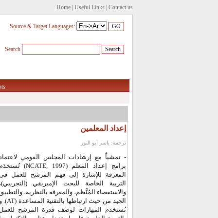
Home
|
Useful Links
|
Contact us
Source & Target Languages:
Search
ts
إعداد المعلمين
ترجمة: ياسر أبو النور
- تمشياً مع إرشادات المجلس القومي لاعتماد
برامج إعداد المعل (NCATE, 1997) تُستخدَم
المعرفة للإشارة إلى فهم المرشح للعمل في
التربية الخاصة للبحث الإمبريقي (التجريبي)،
والاستقصاء المُنَّظم، والمعرفة بالنظرية، والتطبيق
الجيد من حيث ارتباطها بالتقنية ا (AT). و
تُستخدَم المهارات لوصف قدرة المرشح للعمل