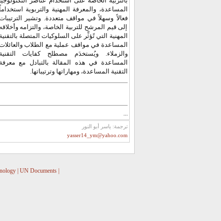
بالتربية الخاصة على استخدام عناصر التكنولوجيا
المساعدة، والمعرفة المهنية والتربوية استخداماً
فعالاً وسهلاً في مواقف متعددة. وتشير الترتيبات
إلى قيم المرشح للتربية الخاصة، والتزامه وأخلاقه
المهنية التي تًؤثِّر على السلوكيات المتصلة بالتقنية
المساعدة في مواقف عملية مع الطلاب والعائلات
والزملاء. ويُستخدَم مصطلح كفايات التقنية
المساعدة في هذه المقالة بالتبادل مع معرفة
التقنية المساعدة، ومهاراتها وترتيباتها.
...
ترجمة: ياسر أبو النور
yasser14_ym@yahoo.com
nology
|
UN Documents
|