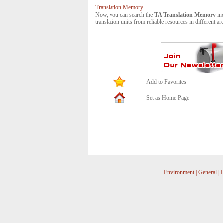
Translation Memory
Now, you can search the
TA Translation Memory
in
translation units from reliable resources in different ar
Publish your translations at Translators Avenue.
You can publish your translations at Translators Avenu
to us: contact *at* translatorsavenue.com
Add to Favorites
Set as Home Page
Environment
|
General
|
E