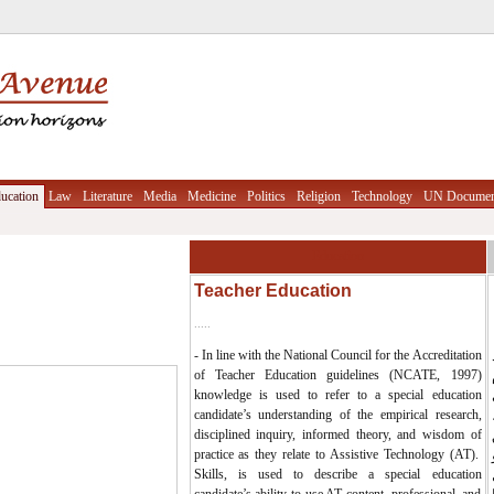
ucation
Law
Literature
Media
Medicine
Politics
Religion
Technology
UN Documen
Education
Teacher Education
.....
- In line with the National Council for the Accreditation
of Teacher Education guidelines (NCATE, 1997)
م
knowledge is used to refer to a special education
candidate’s understanding of the empirical research,
disciplined inquiry, informed theory, and wisdom of
practice as they relate to Assistive Technology (AT).
لمساعدة
Skills, is used to describe a special education
candidate’s ability to use AT content, professional, and