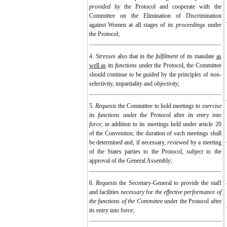
provided by
the Protocol and cooperate with the
Committee on the Elimination of Discrimination
against Women at all stages of
its proceedings
under
the Protocol;
4.
Stresses
also that in the
fulfilment
of its mandate
as
well as
its
functions
under the Protocol, the Committee
should continue to be
guided
by the principles of non-
selectivity, impartiality and
objectivity
;
5.
Requests
the Committee to hold meetings to
exercise
its functions
under the Protocol after
its entry into
force
, in addition to its meetings held under article 20
of the Convention; the duration of such meetings shall
be determined and, if necessary,
reviewed
by a meeting
of the States parties to the Protocol,
subject to
the
approval of the General Assembly;
6.
Requests
the Secretary-General to provide the staff
and facilities
necessary
for
the effective performance of
the functions of the Committee
under the Protocol after
its entry into force;