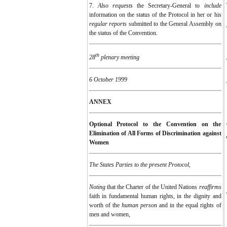
7.
Also requests
the Secretary-General to
include
information on the status of the Protocol in her or his
regular reports
submitted to the General Assembly on
the status of the Convention.
th
28
plenary meeting
6 October 1999
ANNEX
Optional Protocol to the Convention on the
Elimination of All Forms of Discrimination against
Women
The States Parties to the present Protocol,
Noting
that the Charter of the United Nations
reaffirms
faith in fundamental human rights, in the dignity and
worth of the
human person
and in the equal rights of
men and women,