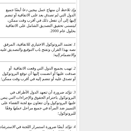
وإذ تلاحظ
أن منهاج عمل بيجين
دعا
أيضًا جميع
الدول التي لم
تصدق
بعد
على
الاتفاقية أو
تنضم
إليها
إلى أن تفعل ذلك في أقرب وقت ممكن،
ليتسنى
تحقيق التصديق الشامل على الاتفاقية
بحلول عام 2000.
1. تعتمد
البروتوكول الاختياري
للاتفاقية، المرفق
نصه بهذا القرار،
وتفتح باب التوقيع والتصديق عليه
والانضمام إليه؛
أو
بجميع الدول التي وقعت الاتفاقية
تهيب
2.
صدقت عليها أو انضمت إليها أن توقع البروتوكول
أو تصدق عليه أو تنضم إليه في أقرب وقت ممكن؛
3. تؤكد ضرورة
أن
تتعهد
الدول الأطراف في
البروتوكول باحترام الحقوق والإجراءات
التي ينص
عليها
البروتوكول وأن تتعاون مع لجنة القضاء على
التمييز ضد المرأة في جميع مراحل
عملها
وفقًا
للبروتوكول؛
4. تؤكد
أيضًا
ضرورة استمرار اللجنة في
الاسترشاد