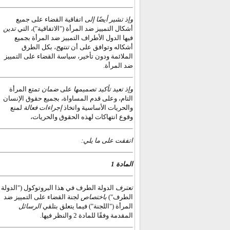
وإذ تشير أيضًا إلى
اتفاقية القضاء على جميع
أشكال التمييز ضد المرأة ("الاتفاقية")، التي
تدين
فيها الدول الأطراف التمييز ضد المرأة بجميع
أشكاله وتوافق على أن
تنتهج
، بكل الطرق
الملائمة ودون تأخير، سياسة القضاء على التمييز
ضد المرأة.
وإذ تعيد تأكيد تصميمها
على
ضمان
تمتع المرأة
التام، وعلى قدم المساواة، بجميع حقوق الإنسان
والحريات الأساسية واتخاذ
إجراءات فعالة
لمنع
وقوع انتهاكات لهذه الحقوق والحريات،
اتفقت على ما يلي:
المادة 1
تعترف
الدولة الطرف في هذا البروتوكول ("الدولة
الطرف")
باختصاص
لجنة القضاء على التمييز ضد
المرأة ("اللجنة") فيما يتعلق بتلقي
الرسائل
المقدمة وفقًا للمادة 2 والنظر فيها.