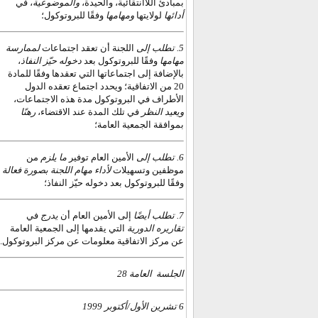
بمبادئ اللاانتقائية، والحيدة،
والموضوعية
، في
أدائها
لولايتها
ومهامها
وفقًا للبروتوكول؛
5. تطلب إلى
اللجنة أن تعقد اجتماعات
لممارسة
،
دخوله حيّز النفاذ
وفقًا للبروتوكول بعد
مهامها
بالإضافة إلى اجتماعاتها التي تعقدها وفقًا للمادة
20 من الاتفاقية؛ ويحدد اجتماع تعقده الدول
الأطراف في البروتوكول مدة هذه الاجتماعات،
ويعيد النظر
في تلك المدة عند الاقتضاء،
رهنًا
بموافقة
الجمعية العامة؛
6. تطلب إلى
الأمين العام توفير
ما يلزم
من
موظفين وتسهيلات
لأداء مهام اللجنة بصورة فعالة
وفقًا للبروتوكول بعد دخوله حيّز النفاذ؛
7. تطلب أيضًا
إلى الأمين العام أن
يدرج
في
تقاريره الدورية
التي يقدمها إلى الجمعية العامة
عن مركز الاتفاقية معلومات عن مركز البروتوكول.
الجلسة
العامة 28
6 تشرين الأول/أكتوبر 1999