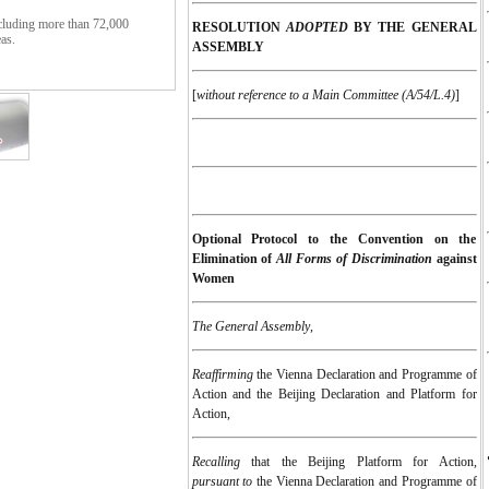
cluding more than 72,000
RESOLUTION
ADOPTED
BY THE GENERAL
eas.
ASSEMBLY
e. Please feel free to send them
[
without reference to a Main Committee (A/54/L.4)
]
Optional Protocol to the Convention on the
Elimination of
All Forms of Discrimination
against
Women
The General Assembly
,
Reaffirming
the Vienna Declaration and Programme of
Action and the Beijing Declaration and Platform for
Action,
Recalling
that the Beijing Platform for Action,
pursuant to
the Vienna Declaration and Programme of