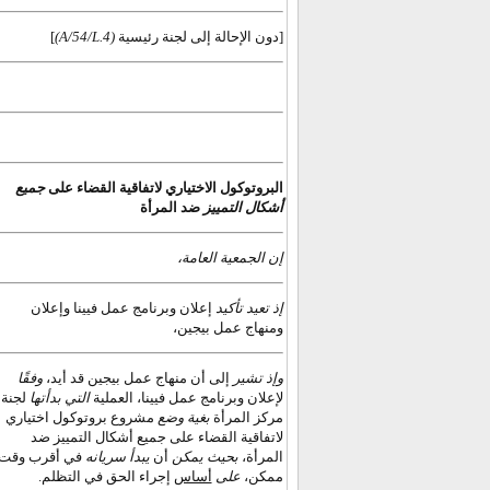
]
(A/54/L.4)
[دون الإحالة إلى لجنة رئيسية
البروتوكول الاختياري لاتفاقية القضاء على
جميع
أشكال التمييز
ضد المرأة
إن الجمعية العامة،
إذ تعيد تأكيد
إعلان وبرنامج عمل فيينا وإعلان
ومنهاج عمل بيجين،
وإذ تشير
إلى أن منهاج عمل بيجين قد أيد،
وفقًا
لإعلان وبرنامج عمل فيينا، العملية
التي بدأتها
لجنة
مركز المرأة
بغية
وضع
مشروع بروتوكول اختياري
لاتفاقية القضاء على جميع أشكال التمييز ضد
المرأة،
بحيث يمكن
أن
يبدأ سريانه
في أقرب وقت
ممكن،
على
أساس
إجراء الحق في التظلم.