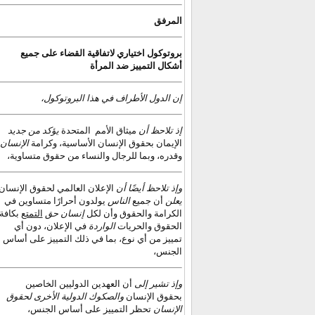
المرفق
بروتوكول اختياري لاتفاقية القضاء على جميع
أشكال التمييز ضد المرأة
إن الدول الأطراف في هذا البروتوكول،
إذ تلاحظ أن
ميثاق الأمم
المتحدة
يؤكد من جديد
الإيمان بحقوق الإنسان الأساسية، وكرامة
الإنسان
وقدره، وبما للرجال والنساء من حقوق متساوية،
وإذ تلاحظ أيضًا أن
الإعلان العالمي لحقوق الإنسان
يعلن
أن جميع
الناس
يولدون أحرارًا متساوين في
الكرامة والحقوق وأن لكل
إنسان
حق
التمتع
بكافة
الحقوق والحريات
الواردة
في الإعلان، دون أي
تمييز من أي نوع، بما في ذلك التمييز على أساس
الجنس،
وإذ تشير إلى
أن العهدين الدوليين الخاصين
بحقوق الإنسان
والصكوك الدولية الأخرى لحقوق
الإنسان
تحظر التمييز على أساس الجنس،