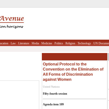
ucation
Law
Literature
Media
Medicine
Politics
Religion
Technology
UN Documen
UN Documents
Optional Protocol to the
Convention on the Elimination of
All Forms of Discrimination
against Women
United Nations
Fifty-fourth session
Agenda item 109