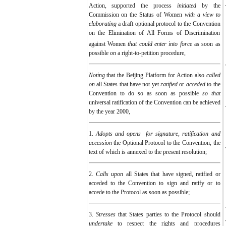
Action, supported the process
initiated
by the
Commission on the Status of Women
with a view to
elaborating
a draft optional protocol to the Convention
on the Elimination of All Forms of Discrimination
against Women
that could enter into force
as soon as
possible
on
a right-to-petition procedure,
Noting
that the Beijing Platform for Action also
called
on
all States that have not yet
ratified
or
acceded
to the
Convention to do so as soon as possible
so that
universal ratification of the Convention can be achieved
by the year 2000,
1.
Adopts and opens
for signature, ratification and
accession
the Optional Protocol to the Convention, the
text of which is annexed to the present resolution;
2.
Calls upon
all States that have signed, ratified or
acceded to the Convention to sign and ratify or to
accede to the Protocol as soon as possible;
3.
Stresses
that States parties to the Protocol should
undertake
to respect the rights and procedures