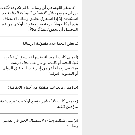
قد تأكدت
اللجنة في أي رسالة ما لم تكن
لا تنظر
1.
من أن جميع
وسائل الانتصاف المحلية المتاحة
قد
استنُفدت إلا إذا استغرق تطبيق وسائل الانتصاف
هذه أمدًا طويلاً بدرجة غير معقولة، أو كان من غير
.
انتصافًا فعالاً
المحتمل أن يحقق
2. تعلن اللجنة
عدم مقبولية
الرسالة:
(أ) متى كانت المسألة نفسها قد سبق أن
نظرت
فيها
اللجنة أو كانت، أو مازالت،
محل دراسة
بمقتضى
إجراء أخر من إجراءات التحقيق الدولي
أو التسوية الدولية؛
(ب)
متى كانت
غير متفقة
مع أحكام الاتفاقية؛
(ج) متى كانت
بلا أساس واضح
أو كانت
غير مدعمة
:
ببراهين كافية
(د) متى
شكلت
إساءة لاستعمال الحق
في تقديم
رسالة؛