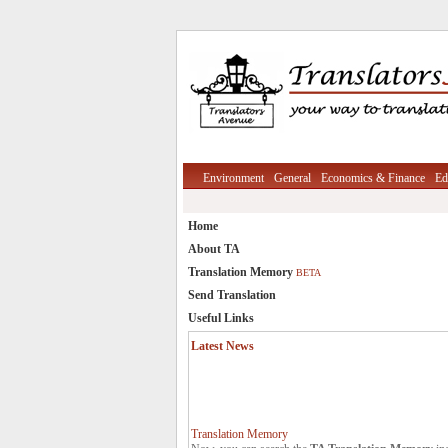
Environment
General
Economics & Finance
Ed
Home
About TA
Translation Memory
BETA
Send Translation
Useful Links
Latest News
Translation Memory
Now, you can search the
TA Translation Memory
in