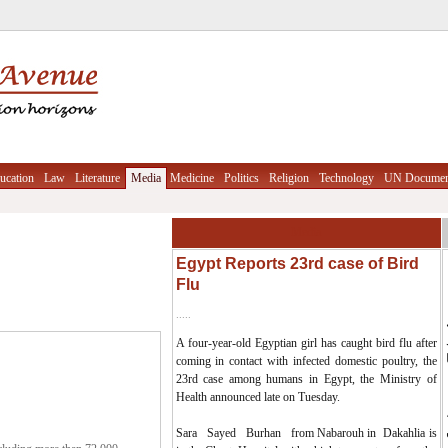
ucation
Law
Literature
Media
Medicine
Politics
Religion
Technology
UN Documen
Media
Egypt Reports 23rd case of Bird
Flu
.....
A four-year-old Egyptian girl has caught bird flu after
coming in contact with infected domestic poultry, the
23rd case among humans in Egypt, the Ministry of
Health announced late on Tuesday.
Sara Sayed Burhan from Nabarouh in Dakahlia is
cluding more than 72,000