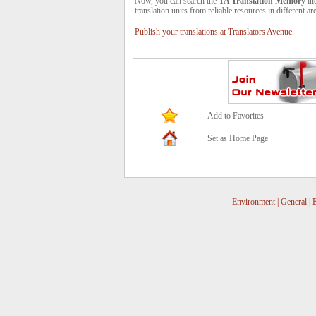
translation units from reliable resources in different ar
Publish your translations at Translators Avenue.
You can publish your translations at Translators Avenu
to us: contact *at* translatorsavenue.com
Add to Favorites
Set as Home Page
Environment
|
General
|
E