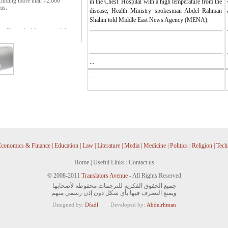
in the Chest Hospital with a high temperature from the
eas.
disease, Health Ministry spokesman Abdel Rahman
Shahin told Middle East News Agency (MENA).
e. Please feel free to send them
...
.....
conomics & Finance
|
Education
|
Law
|
Literature
|
Media
|
Medicine
|
Politics
|
Religion
|
Tech
Home
|
Useful Links
|
Contact us
© 2008-2011
Translators Avenue
- All Rights Reserved
جميع الحقوق الفكرية للترجمات محفوظة لأصحابها
ويمنع التصرف فيها بأي شكل دون إذن رسمي منهم
Designed by:
Dfadl
Developed by:
Abdelrhman